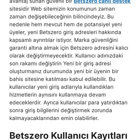
avantaj sunan güvenli bir
Betszero canlı destek
sitesidir Web sitemizin konumunun zaman
zaman değişebileceğinin bilincindeyiz. Bu
nedenle hem mevcut hem de potansiyel yeni
üyeler, yeni Betszero giriş adresleri hakkında
kapsamlı ayrıntılar istiyor. Marka güvenliğini
garanti altına almak için Betszero adresini kalıcı
olarak değiştirmeyecektir. Kullanıcı adınızdaki
son rakamı değiştirin Yeni bir giriş adresi
oluşturmanız durumunda yeni bir üyenin bir
bahis sitesine katılması kabul edilebilir. Bu
kullanıcılar yeni giriş adlarıyla kullandıkları
hizmetlerin aynısını kullanmaya devam
edeceklerdir. Ayrıca kullanıcılar para yatırdıktan
sonra giriş bilgilerini değiştirmek zorunda
kalmayacaklarından emin olabilirler.
Betszero Kullanıcı Kayıtları