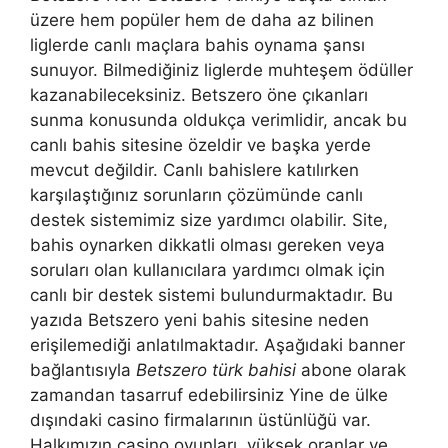
üzere hem popüler hem de daha az bilinen
liglerde canlı maçlara bahis oynama şansı
sunuyor. Bilmediğiniz liglerde muhteşem ödüller
kazanabileceksiniz. Betszero öne çıkanları
sunma konusunda oldukça verimlidir, ancak bu
canlı bahis sitesine özeldir ve başka yerde
mevcut değildir. Canlı bahislere katılırken
karşılaştığınız sorunların çözümünde canlı
destek sistemimiz size yardımcı olabilir. Site,
bahis oynarken dikkatli olması gereken veya
soruları olan kullanıcılara yardımcı olmak için
canlı bir destek sistemi bulundurmaktadır. Bu
yazıda Betszero yeni bahis sitesine neden
erişilemediği anlatılmaktadır. Aşağıdaki banner
bağlantısıyla
Betszero türk bahisi
abone olarak
zamandan tasarruf edebilirsiniz Yine de ülke
dışındaki casino firmalarının üstünlüğü var.
Halkımızın casino oyunları, yüksek oranlar ve