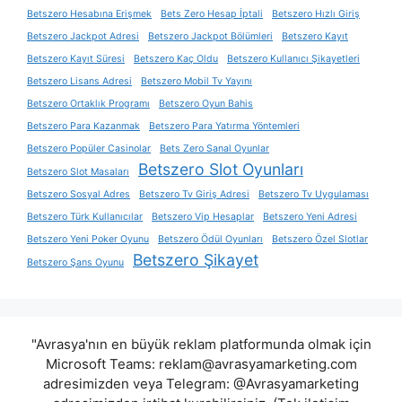
Betszero Hesabına Erişmek
Bets Zero Hesap İptali
Betszero Hızlı Giriş
Betszero Jackpot Adresi
Betszero Jackpot Bölümleri
Betszero Kayıt
Betszero Kayıt Süresi
Betszero Kaç Oldu
Betszero Kullanıcı Şikayetleri
Betszero Lisans Adresi
Betszero Mobil Tv Yayını
Betszero Ortaklık Programı
Betszero Oyun Bahis
Betszero Para Kazanmak
Betszero Para Yatırma Yöntemleri
Betszero Popüler Casinolar
Bets Zero Sanal Oyunlar
Betszero Slot Oyunları
Betszero Slot Masaları
Betszero Sosyal Adres
Betszero Tv Giriş Adresi
Betszero Tv Uygulaması
Betszero Türk Kullanıcılar
Betszero Vip Hesaplar
Betszero Yeni Adresi
Betszero Yeni Poker Oyunu
Betszero Ödül Oyunları
Betszero Özel Slotlar
Betszero Şikayet
Betszero Şans Oyunu
"Avrasya'nın en büyük reklam platformunda olmak için
Microsoft Teams:
reklam@avrasyamarketing.com
adresimizden veya Telegram: @Avrasyamarketing