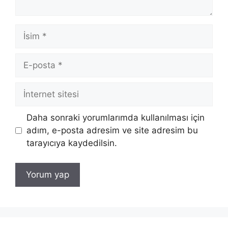
İsim
E-
posta
İnternet
sitesi
Daha sonraki yorumlarımda kullanılması için
adım, e-posta adresim ve site adresim bu
tarayıcıya kaydedilsin.