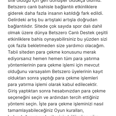
site olduğu için geri dönüşler oldukça olumlu.
Betszero canlı bahisle bağlantılı etkinliklere
giderek daha fazla insanın katıldığı fark edildi.
Gelirdeki artış bu artıştaki artışla doğrudan
bağlantılıdır. Sitede çok sayıda spor dalı dahil
olmak üzere dünya Betszero Canlı Destek çeşitli
etkinliklere bahis oynayabilirsiniz bu yüzden sizi
çok fazla bekletmeden size yardımcı olacağım.
Tabii siteden para çekme konusunu merak
ediyorsanız hemen hemen tüm para yatırma
yöntemlerinin para çekme işlemi için mevcut
olduğunu varsayalım Betszero üyelerinin kayıt
olduktan sonra yaptığı para çekme işlemleri
para yatırma işlemi olarak kabul edilecektir.
Giriş yaptıktan sonra hesabınızdan para çekme
seçeneğini seçin ve ardından tercih ettiğiniz
yöntemi seçin. İşte para çekme işleminizi nasıl
tamamlayabileceğiniz Oyun kuralları,