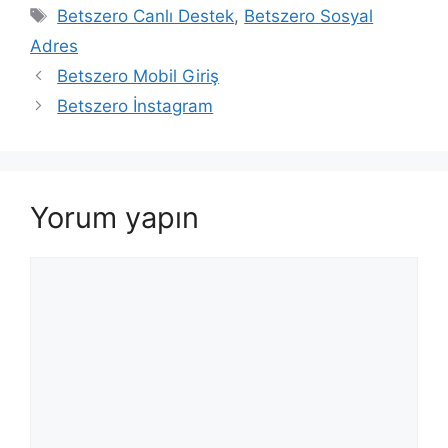
Etiketler
Betszero Canlı Destek
,
Betszero Sosyal
Adres
Betszero Mobil Giriş
Betszero İnstagram
Yorum yapın
Yorum