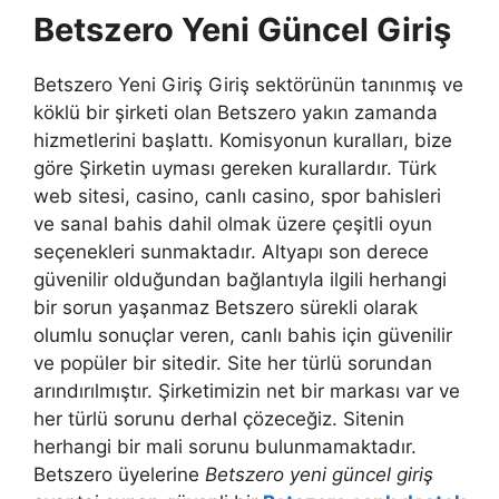
Betszero Yeni Güncel Giriş
Betszero Yeni Giriş Giriş sektörünün tanınmış ve
köklü bir şirketi olan Betszero yakın zamanda
hizmetlerini başlattı. Komisyonun kuralları, bize
göre Şirketin uyması gereken kurallardır. Türk
web sitesi, casino, canlı casino, spor bahisleri
ve sanal bahis dahil olmak üzere çeşitli oyun
seçenekleri sunmaktadır. Altyapı son derece
güvenilir olduğundan bağlantıyla ilgili herhangi
bir sorun yaşanmaz Betszero sürekli olarak
olumlu sonuçlar veren, canlı bahis için güvenilir
ve popüler bir sitedir. Site her türlü sorundan
arındırılmıştır. Şirketimizin net bir markası var ve
her türlü sorunu derhal çözeceğiz. Sitenin
herhangi bir mali sorunu bulunmamaktadır.
Betszero üyelerine
Betszero yeni güncel giriş