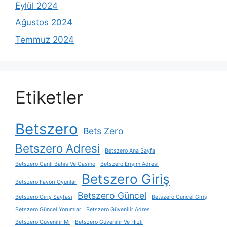
Eylül 2024
Ağustos 2024
Temmuz 2024
Etiketler
Betszero
Bets Zero
Betszero Adresi
Betszero Ana Sayfa
Betszero Canlı Bahis Ve Casino
Betszero Erişim Adresi
Betszero Giriş
Betszero Favori Oyunlar
Betszero Güncel
Betszero Giriş Sayfası
Betszero Güncel Giriş
Betszero Güncel Yorumlar
Betszero Güvenilir Adres
Betszero Güvenilir Mi
Betszero Güvenilir Ve Hızlı