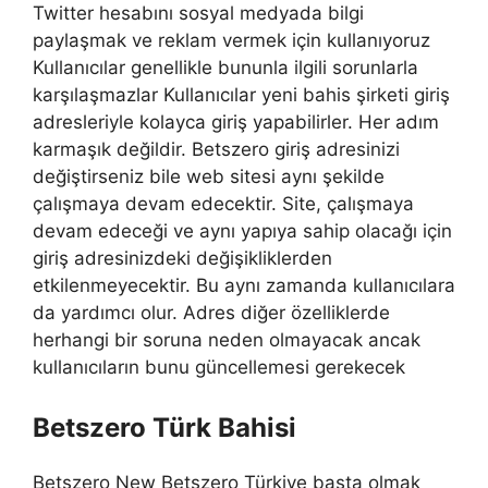
Twitter hesabını sosyal medyada bilgi
paylaşmak ve reklam vermek için kullanıyoruz
Kullanıcılar genellikle bununla ilgili sorunlarla
karşılaşmazlar Kullanıcılar yeni bahis şirketi giriş
adresleriyle kolayca giriş yapabilirler. Her adım
karmaşık değildir. Betszero giriş adresinizi
değiştirseniz bile web sitesi aynı şekilde
çalışmaya devam edecektir. Site, çalışmaya
devam edeceği ve aynı yapıya sahip olacağı için
giriş adresinizdeki değişikliklerden
etkilenmeyecektir. Bu aynı zamanda kullanıcılara
da yardımcı olur. Adres diğer özelliklerde
herhangi bir soruna neden olmayacak ancak
kullanıcıların bunu güncellemesi gerekecek
Betszero Türk Bahisi
Betszero New Betszero Türkiye başta olmak