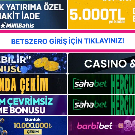
BETSZERO GİRİŞ İÇİN TIKLAYINIZ!