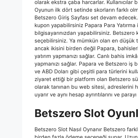
olarak ekstra çaba harcarlar. Kullanıcılar b
Oyunun ilk dört setinde skorların farklı ol
Betszero Giriş Sayfası set devam edecek.
kupon yapabilirsiniz Papara Para Yatırma 
bilgisayarınızdan yapabilirsiniz. Betszero
seçebilirsiniz. Ya mümkün olan en düşük tu
ancak ikisini birden değil Papara, bahisler
yatırım yapmanızı sağlar. Canlı bahis imkâ
yapmanızı sağlar. Papara ve Betszero iş bir
ve ABD Doları gibi çeşitli para türlerini kull
ziyaret ettiği bir platform olan Betszero 
olarak tanınan bu web sitesi, adreslerini h
uyarır ve aynı hesap ayrıntılarını ve para
Betszero Slot Oyunl
Betszero Slot Nasıl Oynanır Betszero fark
birden fazla ödeme seçeneği sunar. Uzun sü