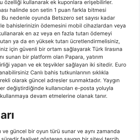
u özelliği kullanarak ek kuponlara erişebilirler.
ması halinde son setin 1 puan farkla bitmesi
 Bu nedenle oyunda Betszero set sayısı kadar
ile bahislerinizin ödemesini mobil cihazlardan veya
 kullanarak en az veya en fazla tutarı ödemeyi
tarı ya da en yüksek tutarı ücretlendirmelisiniz,
iniz için güvenli bir ortam sağlayarak Türk lirasına
nı sunan bir platform olan Papara, yatırım
liği yapan ve ek teşvikler sağlayan iki sitedir. Euro
anabilirsiniz Canlı bahis tutkunlarının sıklıkla
sürekli olarak güncel adresler sunmaktadır. Yaygın
er değiştirdiğinde kullanıcıları e-posta yoluyla
yı kullanmaya devam etmelerine olanak tanır.
arı
lı ve güncel bir oyun türü sunar ve aynı zamanda
redir faaliyet gösteren saygın bir siteyi tercih