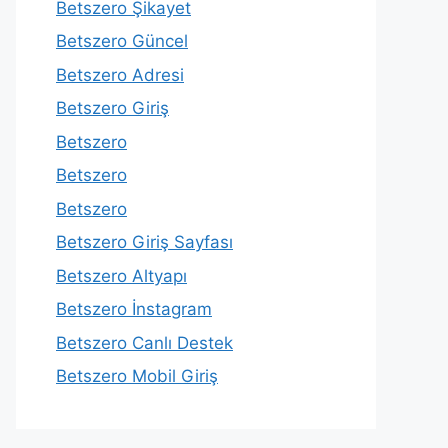
Betszero Şikayet
Betszero Güncel
Betszero Adresi
Betszero Giriş
Betszero
Betszero
Betszero
Betszero Giriş Sayfası
Betszero Altyapı
Betszero İnstagram
Betszero Canlı Destek
Betszero Mobil Giriş