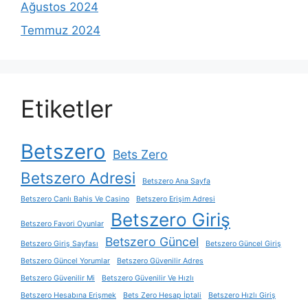
Ağustos 2024
Temmuz 2024
Etiketler
Betszero
Bets Zero
Betszero Adresi
Betszero Ana Sayfa
Betszero Canlı Bahis Ve Casino
Betszero Erişim Adresi
Betszero Giriş
Betszero Favori Oyunlar
Betszero Güncel
Betszero Giriş Sayfası
Betszero Güncel Giriş
Betszero Güncel Yorumlar
Betszero Güvenilir Adres
Betszero Güvenilir Mi
Betszero Güvenilir Ve Hızlı
Betszero Hesabına Erişmek
Bets Zero Hesap İptali
Betszero Hızlı Giriş