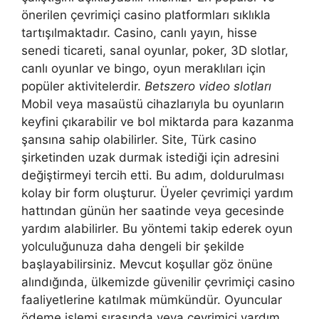
önerilen çevrimiçi casino platformları sıklıkla
tartışılmaktadır. Casino, canlı yayın, hisse
senedi ticareti, sanal oyunlar, poker, 3D slotlar,
canlı oyunlar ve bingo, oyun meraklıları için
popüler aktivitelerdir.
Betszero video slotları
Mobil veya masaüstü cihazlarıyla bu oyunların
keyfini çıkarabilir ve bol miktarda para kazanma
şansına sahip olabilirler. Site, Türk casino
şirketinden uzak durmak istediği için adresini
değiştirmeyi tercih etti. Bu adım, doldurulması
kolay bir form oluşturur. Üyeler çevrimiçi yardım
hattından günün her saatinde veya gecesinde
yardım alabilirler. Bu yöntemi takip ederek oyun
yolculuğunuza daha dengeli bir şekilde
başlayabilirsiniz. Mevcut koşullar göz önüne
alındığında, ülkemizde güvenilir çevrimiçi casino
faaliyetlerine katılmak mümkündür. Oyuncular
ödeme işlemi sırasında veya çevrimiçi yardım