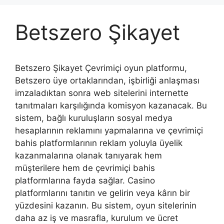
Betszero Şikayet
Betszero Şikayet Çevrimiçi oyun platformu,
Betszero üye ortaklarından, işbirliği anlaşması
imzaladıktan sonra web sitelerini internette
tanıtmaları karşılığında komisyon kazanacak. Bu
sistem, bağlı kuruluşların sosyal medya
hesaplarının reklamını yapmalarına ve çevrimiçi
bahis platformlarının reklam yoluyla üyelik
kazanmalarına olanak tanıyarak hem
müşterilere hem de çevrimiçi bahis
platformlarına fayda sağlar. Casino
platformlarını tanıtın ve gelirin veya kârın bir
yüzdesini kazanın. Bu sistem, oyun sitelerinin
daha az iş ve masrafla, kurulum ve ücret