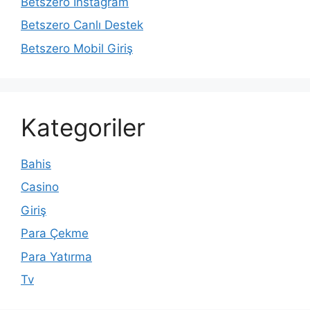
Betszero İnstagram
Betszero Canlı Destek
Betszero Mobil Giriş
Kategoriler
Bahis
Casino
Giriş
Para Çekme
Para Yatırma
Tv