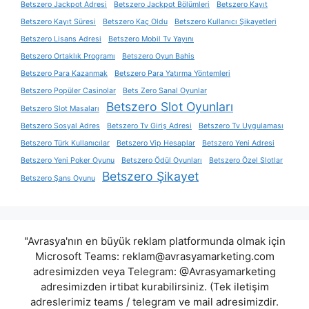
Betszero Jackpot Adresi
Betszero Jackpot Bölümleri
Betszero Kayıt
Betszero Kayıt Süresi
Betszero Kaç Oldu
Betszero Kullanıcı Şikayetleri
Betszero Lisans Adresi
Betszero Mobil Tv Yayını
Betszero Ortaklık Programı
Betszero Oyun Bahis
Betszero Para Kazanmak
Betszero Para Yatırma Yöntemleri
Betszero Popüler Casinolar
Bets Zero Sanal Oyunlar
Betszero Slot Oyunları
Betszero Slot Masaları
Betszero Sosyal Adres
Betszero Tv Giriş Adresi
Betszero Tv Uygulaması
Betszero Türk Kullanıcılar
Betszero Vip Hesaplar
Betszero Yeni Adresi
Betszero Yeni Poker Oyunu
Betszero Ödül Oyunları
Betszero Özel Slotlar
Betszero Şikayet
Betszero Şans Oyunu
"Avrasya'nın en büyük reklam platformunda olmak için
Microsoft Teams:
reklam@avrasyamarketing.com
adresimizden veya Telegram: @Avrasyamarketing
adresimizden irtibat kurabilirsiniz. (Tek iletişim
adreslerimiz teams / telegram ve mail adresimizdir.