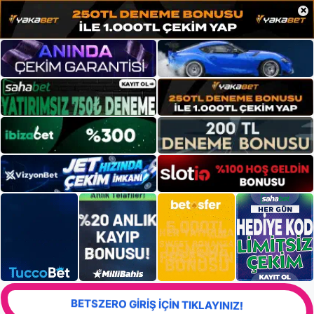
×
BETSZERO GİRİŞ İÇİN TIKLAYINIZ!