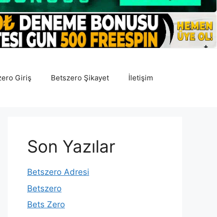
ero Giriş
Betszero Şikayet
İletişim
Son Yazılar
Betszero Adresi
Betszero
Bets Zero