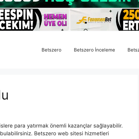
Betszero
Betszero İnceleme
Betsz
du
slere para yatırmak önemli kazançlar sağlayabilir.
labilirsiniz. Betszero web sitesi hizmetleri