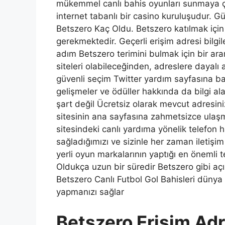
mükemmel canlı bahis oyunları sunmaya ça
internet tabanlı bir casino kuruluşudur. Gü
Betszero Kaç Oldu. Betszero katılmak içi
gerekmektedir. Geçerli erişim adresi bilgil
adım Betszero terimini bulmak için bir ar
siteleri olabileceğinden, adreslere dayalı 
güvenli seçim Twitter yardım sayfasına bağ
gelişmeler ve ödüller hakkında da bilgi ala
şart değil Ücretsiz olarak mevcut adresiniz
sitesinin ana sayfasına zahmetsizce ulaş
sitesindeki canlı yardıma yönelik telefon h
sağladığımızı ve sizinle her zaman iletişim
yerli oyun markalarının yaptığı en önemli t
Oldukça uzun bir süredir Betszero gibi açı
Betszero Canlı Futbol Gol Bahisleri dünya
yapmanızı sağlar
Betszero Erişim Adr