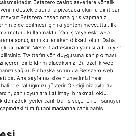
lışmaktadır. Betszero casino severlere yönelik
venilir destek ekibi ona piyasada olumlu bir itibar
n mevcut Betszero hesabınıza giriş yapmanız
erinin elde edilmesi için iki yöntem mevcuttur. İlk
ama motoru kullanmaktır. Yanlış veya eski web
arama sonuçlarını kullanırken dikkatli olun. Daha
lı kalmaktır. Mevcut adresinizin yanı sıra tüm yeni
bilirsiniz. Twitter’ın yön duygusuna sahip olması
i içeren bir bildirim alacaksınız. Bu özellik web
manızı sağlar. Bir başka sorun da Betszero web
attıdır. Ana sayfamız size hizmetimizi nasıl
 halinde kaldığımızı gösterir Geçtiğimiz aylarda
ercih, canlı oyunlara katılmayı bırakmak oldu.
k denizdeki yerler canlı bahis seçenekleri sunuyor.
 çapındaki tüm futbol maçlarına canlı bahis
esi